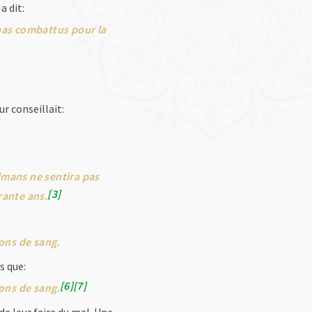
a dit:
pas combattus pour la
eur conseillait:
lmans ne sentira pas
3
rante ans.
ions de sang.
s que:
6
7
ions de sang.