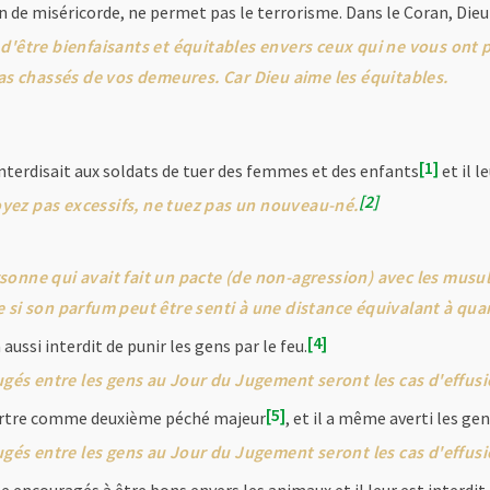
on de miséricorde, ne permet pas le terrorisme. Dans le Coran, Dieu 
d'être bienfaisants et équitables envers ceux qui ne vous ont 
pas chassés de vos demeures. Car Dieu aime les équitables.
1
erdisait aux soldats de tuer des femmes et des enfants
et il l
2
soyez pas excessifs, ne tuez pas un nouveau-né.
onne qui avait fait un pacte (de non-agression) avec les musu
 si son parfum peut être senti à une distance équivalant à qua
4
si interdit de punir les gens par le feu.
jugés entre les gens au Jour du Jugement seront les cas d'effus
5
meurtre comme deuxième péché majeur
, et il a même averti les gen
jugés entre les gens au Jour du Jugement seront les cas d'effus