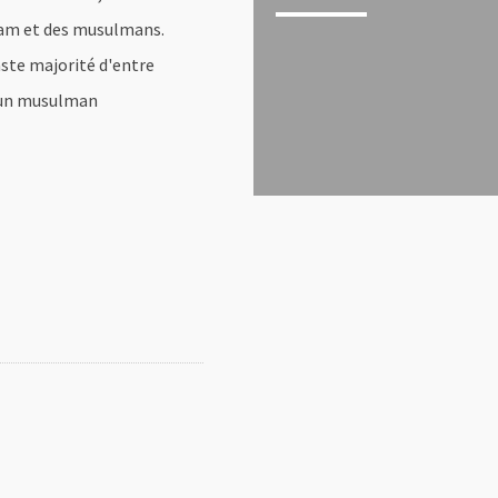
slam et des musulmans.
aste majorité d'entre
i un musulman