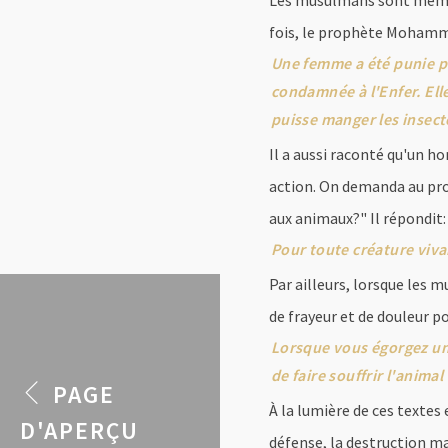
Les musulmans sont même en
fois, le prophète Mohamm
Une femme a été punie po
condamnée à l'Enfer. Elle
puisse manger les insecte
Il a aussi raconté qu'un h
action. On demanda au pr
aux animaux?" Il répondit:
Pour toute créature vivan
Par ailleurs, lorsque les m
de frayeur et de douleur 
Lorsque vous égorgez un 
de faire souffrir l'animal
PAGE
À la lumière de ces textes 
D'APERÇU
défense, la destruction m