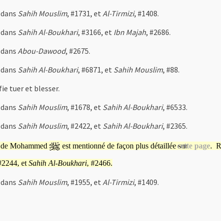
 dans
Sahih Mouslim
, #1731, et
Al-Tirmizi
, #1408.
 dans
Sahih Al-Boukhari
, #3166, et
Ibn Majah
, #2686.
 dans
Abou-Dawood
, #2675.
 dans
Sahih Al-Boukhari
, #6871, et
Sahih Mouslim
, #88.
fie tuer et blesser.
 dans
Sahih Mouslim
, #1678, et
Sahih Al-Boukhari
, #6533.
 dans
Sahih Mouslim
, #2422, et
Sahih Al-Boukhari
, #2365.
h de Mohammed
est mentionné de façon plus détaillée sur
cette page
. R
#2244, et
Sahih Al-Boukhari
, #2466.
 dans
Sahih Mouslim
, #1955, et
Al-Tirmizi
, #1409.