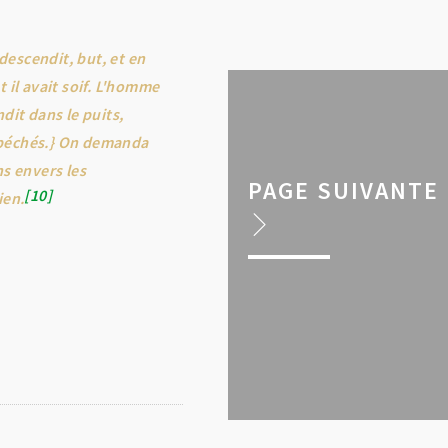
descendit, but, et en
t il avait soif. L'homme
dit dans le puits,
s péchés.} On demanda
s envers les
PAGE SUIVANTE
10
ien.