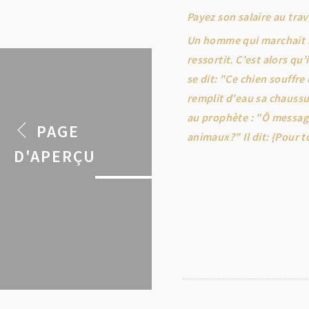
Payez son salaire au trav
Un homme qui marchait sur
ressortit. C'est alors qu
se dit: "Ce chien souffre
remplit d'eau sa chaussu
au prophète : "Ô messag
PAGE
animaux?" Il dit: {Pour t
D'APERÇU