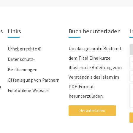
ns
Links
Buch herunterladen
I
Um das gesamte Buch mit
Urheberrechte ©
dem Titel Eine kurze
Datenschutz-
illustrierte Anleitung zum
Bestimmungen
Verständnis des Islam im
Offenlegung von Partnern
m
PDF-Format
Empfohlene Website
herunterzuladen
Herunterladen