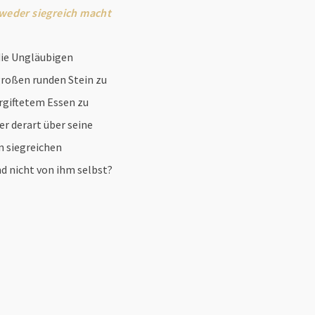
tweder siegreich macht
die Ungläubigen
großen runden Stein zu
ergiftetem Essen zu
r derart über seine
n siegreichen
d nicht von ihm selbst?