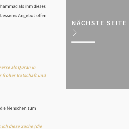
Muhammad als ihm dieses
n besseres Angebot offen
NÄCHSTE SEITE
erse als Quran in
r froher Botschaft und
, die Menschen zum
ich diese Sache (die