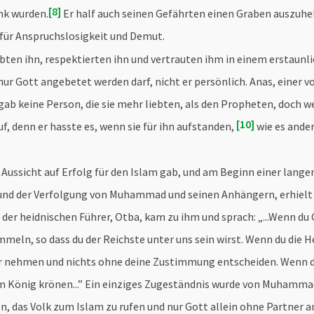
8
nk wurden.
Er half auch seinen Gefährten einen Graben auszuh
l für Anspruchslosigkeit und Demut.
en ihn, respektierten ihn und vertrauten ihm in einem erstaunl
nur Gott angebetet werden darf, nicht er persönlich. Anas, eine
gab keine Person, die sie mehr liebten, als den Propheten, doch w
10
uf, denn er hasste es, wenn sie für ihn aufstanden,
wie es ander
 Aussicht auf Erfolg für den Islam gab, und am Beginn einer lang
und der Verfolgung von Muhammad und seinen Anhängern, erhielt 
der heidnischen Führer, Otba, kam zu ihm und sprach: „...Wenn du
mmeln, so dass du der Reichste unter uns sein wirst. Wenn du die H
r nehmen und nichts ohne deine Zustimmung entscheiden. Wenn du
em König krönen...” Ein einziges Zugeständnis wurde von Muhamma
en, das Volk zum Islam zu rufen und nur Gott allein ohne Partner 