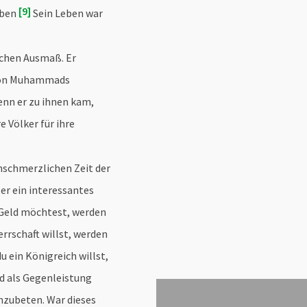
9
eben
Sein Leben war
ichen Ausmaß. Er
r von Muhammads
enn er zu ihnen kam,
e Völker für ihre
enschmerzlichen Zeit der
er ein interessantes
 Geld möchtest, werden
errschaft willst, werden
 ein Königreich willst,
d als Gegenleistung
anzubeten. War dieses