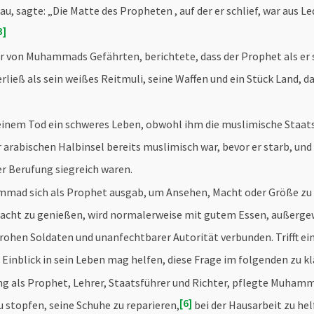
au, sagte: „Die Matte des Propheten , auf der er schlief, war aus L
3
ner von Muhammads Gefährten, berichtete, dass der Prophet als er 
ließ als sein weißes Reitmuli, seine Waffen und ein Stück Land, d
inem Tod ein schweres Leben, obwohl ihm die muslimische Staat
r arabischen Halbinsel bereits muslimisch war, bevor er starb, und
r Berufung siegreich waren.
ammad sich als Prophet ausgab, um Ansehen, Macht oder Größe zu
acht zu genießen, wird normalerweise mit gutem Essen, außerge
rohen Soldaten und unanfechtbarer Autorität verbunden. Trifft ein
inblick in sein Leben mag helfen, diese Frage im folgenden zu kl
g als Prophet, Lehrer, Staatsführer und Richter, pflegte Muhamm
6
u stopfen, seine Schuhe zu reparieren,
bei der Hausarbeit zu hel