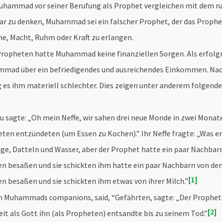
uhammad vor seiner Berufung als Prophet vergleichen mit dem n
lbar zu denken, Muhammad sei ein falscher Prophet, der das Pro
e, Macht, Ruhm oder Kraft zu erlangen.
Propheten hatte Muhammad keine finanziellen Sorgen. Als erfolg
mad über ein befriedigendes und ausreichendes Einkommen. Nac
 es ihm materiell schlechter. Dies zeigen unter anderem folgende
 sagte: „Oh mein Neffe, wir sahen drei neue Monde in zwei Monate
ten entzündeten (um Essen zu Kochen).” Ihr Neffe fragte: „Was erh
ge, Datteln und Wasser, aber der Prophet hatte ein paar Nachbarn
 besaßen und sie schickten ihm hatte ein paar Nachbarn von den 
1
besaßen und sie schickten ihm etwas von ihrer Milch.”
 von Muhammads companions, said, “Gefährten, sagte: „Der Prophet
2
it als Gott ihn (als Propheten) entsandte bis zu seinem Tod.”