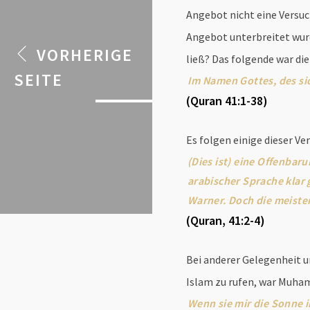
Angebot nicht eine Versuc
Angebot unterbreitet wurde
VORHERIGE
ließ? Das folgende war di
SEITE
Im Namen Gottes, des s
(Quran 41:1-38)
Es folgen einige dieser Ver
(Dies ist) eine Offenbar
arabischer Sprache klar 
Warner. Doch die meisten
(Quran, 41:2-4)
Bei anderer Gelegenheit u
Islam zu rufen, war Muha
Wenn sie mir die Sonne i