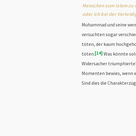
Menschen zum Islam zu r
oder ich bei der Verteid
Muhammad und seine wenig
versuchten sogar verschie
töten, der kaum hochgeh
14
töten.
Was könnte solc
Widersacher triumphierte?
Momenten bewies, wenn er 
Sind dies die Charakterz