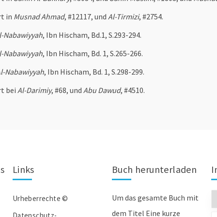
rt in
Musnad Ahmad
, #12117, und
Al-Tirmizi
, #2754.
Al-Nabawiyyah
, Ibn Hischam, Bd.1, S.293-294.
Al-Nabawiyyah
, Ibn Hischam, Bd. 1, S.265-266.
Al-Nabawiyyah
, Ibn Hischam, Bd. 1, S.298-299.
rt bei
Al-Darimiy
, #68, und
Abu Dawud
, #4510.
ns
Links
Buch herunterladen
I
Um das gesamte Buch mit
Urheberrechte ©
dem Titel Eine kurze
Datenschutz-