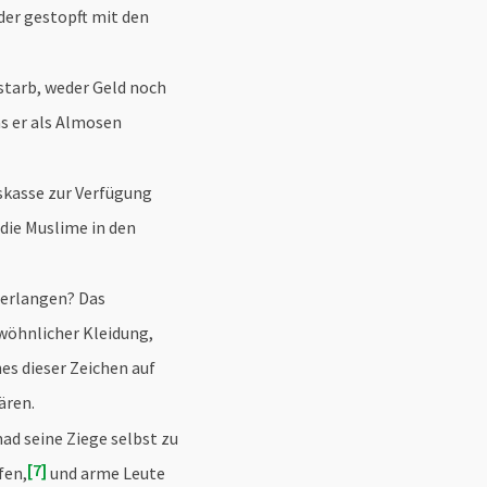
eder gestopft mit den
starb, weder Geld noch
as er als Almosen
skasse zur Verfügung
 die Muslime in den
 erlangen? Das
wöhnlicher Kleidung,
es dieser Zeichen auf
ären.
ad seine Ziege selbst zu
7
fen,
und arme Leute