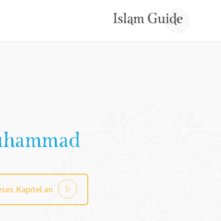
Muhammad
eses Kapitel an