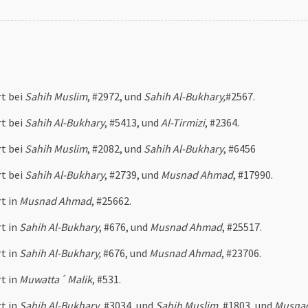
rt bei
Sahih Muslim
, #2972, und
Sahih Al-Bukhary,
#2567.
rt bei
Sahih Al-Bukhary
, #5413, und
Al-Tirmizi
, #2364.
rt bei
Sahih Muslim
, #2082, und
Sahih Al-Bukhary
, #6456
rt bei
Sahih Al-Bukhary
, #2739, und
Musnad Ahmad
, #17990.
rt in
Musnad Ahmad
, #25662.
rt in
Sahih Al-Bukhary
, #676, und
Musnad Ahmad
, #25517.
rt in
Sahih Al-Bukhary,
#676, und
Musnad Ahmad
, #23706.
rt in
Muwatta´ Malik
, #531.
rt in
Sahih Al-Bukhary
, #3034, und
Sahih Muslim
, #1803, und
Musna