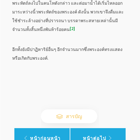
พระหัตถ์ลงไปในคนโทดังกล่าว และต่อมาน้ำได้เริ่มไหลออก
มาระหว่างนิ้วพระหัตถ์ของพระองค์ ดังนั้น พวกเขาจึงดื่มและ
ใช้ชำระล้างอย่างที่ปรารถนา บรรดาพระสหายเหล่านั้นมี
2
จำนวนทั้งสิ้นหนึ่งพันห้าร้อยคน
อีกทั้งยังมีปาฏิหาริย์อื่นๆ อีกจำนวนมากซึ่งพระองค์ทรงแสดง
หรือเกิดกับพระองค์.
สารบัญ
หน้าก่อนหน้า
หน้าต่อไป