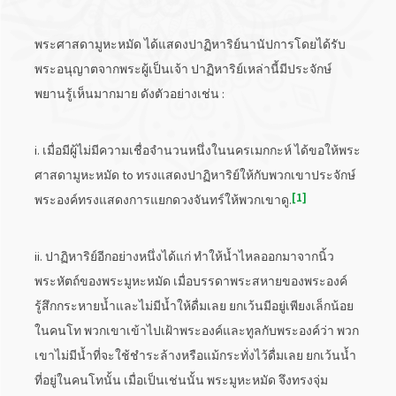
พระศาสดามูหะหมัด ได้แสดงปาฏิหาริย์นานัปการโดยได้รับ
พระอนุญาตจากพระผู้เป็นเจ้า ปาฏิหาริย์เหล่านี้มีประจักษ์
พยานรู้เห็นมากมาย ดังตัวอย่างเช่น :
i. เมื่อมีผู้ไม่มีความเชื่อจำนวนหนึ่งในนครเมกกะห์ ได้ขอให้พระ
ศาสดามูหะหมัด to ทรงแสดงปาฏิหาริย์ให้กับพวกเขาประจักษ์
1
พระองค์ทรงแสดงการแยกดวงจันทร์ให้พวกเขาดู.
ii. ปาฏิหาริย์อีกอย่างหนึ่งได้แก่ ทำให้น้ำไหลออกมาจากนิ้ว
พระหัตถ์ของพระมูหะหมัด เมื่อบรรดาพระสหายของพระองค์
รู้สึกกระหายน้ำและไม่มีน้ำให้ดื่มเลย ยกเว้นมีอยู่เพียงเล็กน้อย
ในคนโท พวกเขาเข้าไปเฝ้าพระองค์และทูลกับพระองค์ว่า พวก
เขาไม่มีน้ำที่จะใช้ชำระล้างหรือแม้กระทั่งไว้ดื่มเลย ยกเว้นน้ำ
ที่อยู่ในคนโทนั้น เมื่อเป็นเช่นนั้น พระมูหะหมัด จึงทรงจุ่ม