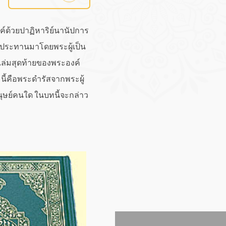
์ด้วยปาฏิหาริย์นานัปการ
่งประทานมาโดยพระผู้เป็น
็นเล่มสุดท้ายของพระองค์
มนี้คือพระดำรัสจากพระผู้
ุษย์คนใด ในบทนี้จะกล่าว