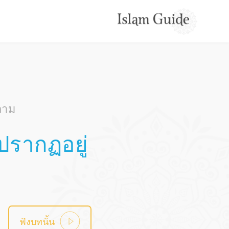
ลาม
่ปรากฏอยู่
ฟังบทนั้น