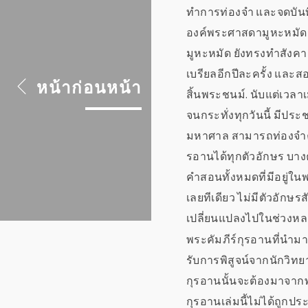
ทำการท่องจำ และจดบันทึ
องค์พระศาสดามูหะหมัด . อ
มูหะหมัด ยังทรงทำสังคา
เบรียลอีกปีละครั้ง และส
หน้าก่อนหน้า
สิ้นพระชนม์. นับแต่เวลา
จนกระทั่งทุกวันนี้ มี
มหาศาล สามารถท่องจำคำส
รอานได้ทุกตัวอักษร บา
คำสอนทั้งหมดที่มีอยู่ใน
เลยทีเดียว ไม่มีตัวอักษร
เปลี่ยนแปลงไปในช่วงหล
พระคัมภีร์กุรอานที่นำมาเป
รับการพิสูจน์จากนักวิทยา
กุรอานนั้นจะต้องมาจากพ
กุรอานเล่มนี้ไม่ได้ถูกป