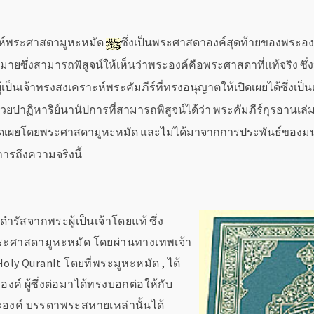
าะห์พระศาสดามูหะหมัด
ซึ่งเป็นพระศาสดาองค์สุดท้ายของพระองค
ซึ่งสามารถพิสูจน์ให้เห็นว่าพระองค์คือพระศาสดาที่แท้จริง ซึ
ะผู้เป็นเจ้าทรงสงเคราะห์พระคัมภีร์ที่ทรงอนุญาตให้เปิดเผยได้ซึ่งเป
ด้วยปาฏิหาริย์นานัปการที่สามารถพิสูจน์ได้ว่า พระคัมภีร์กุรอานเล่
เปิดเผยโดยพระศาสดามูหะหมัด และไม่ได้มาจากการประพันธ์ของมน
รถึงความจริงนี้
ำรัสจากพระผู้เป็นเจ้าโดยแท้ ซึ่ง
ระศาสดามูหะหมัด โดยผ่านทางเทพเจ้า
Holy QuranIt โดยที่พระมูหะหมัด , ได้
์ ผู้ซึ่งต่อมาได้ทรงบอกต่อให้กับ
ค์ บรรดาพระสหายเหล่านั้นได้