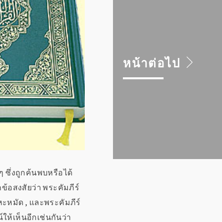
หน้าต่อไป
ๆ ซึ่งถูกค้นพบหรือได้
กข้อสงสัยว่า พระคัมภีร์
ะหมัด , และพระคัมภีร์
ให้เห็นอีกเช่นกันว่า