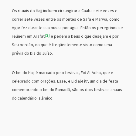
Os rituais do Hajj incluem circungirar a Caaba sete vezes e
correr sete vezes entre os montes de Safa e Marwa, como
Agar fez durante sua busca por água. Então os peregrinos se
3
reúnem em Arafat
e pedem a Deus o que desejam e por
Seu perdão, no que é freqüentemente visto como uma
prévia do Dia do Juízo.
O fim do Hajj é marcado pelo festival, Eid Al-Adha, que é
celebrado com orações. Esse, e Eid al-Fitr, um dia de festa
comemorando o fim do Ramadã, são os dois festivais anuais
do calendário islâmico.