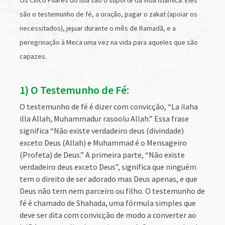
Os Cinco Pilares do Islã são o suporte da vida islâmica. Eles
são o testemunho de fé, a oração, pagar o zakat (apoiar os
necessitados), jejuar durante o mês de Ramadã, e a
peregrinação à Meca uma vez na vida para aqueles que são
capazes.
1) O Testemunho de Fé:
O testemunho de fé é dizer com convicção, “La ilaha
illa Allah, Muhammadur rasoolu Allah.” Essa frase
significa “Não existe verdadeiro deus (divindade)
exceto Deus (Allah) e Muhammad é o Mensageiro
(Profeta) de Deus.” A primeira parte, “Não existe
verdadeiro deus exceto Deus”, significa que ninguém
tem o direito de ser adorado mas Deus apenas, e que
Deus não tem nem parceiro ou filho. O testemunho de
fé é chamado de Shahada, uma fórmula simples que
deve ser dita com convicção de modo a converter ao