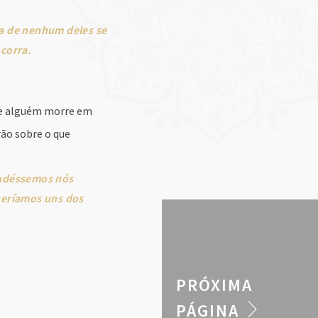
ta de nenhum deles se
corra.
 se alguém morre em
rão sobre o que
Pudéssemos nós
seríamos uns dos
PRÓXIMA
PÁGINA