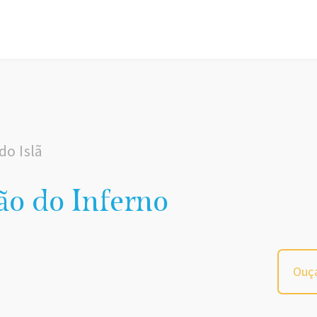
do Islã
ção do Inferno
Ouça