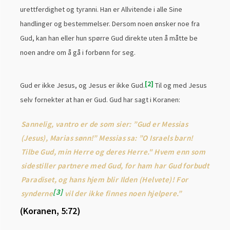
urettferdighet og tyranni. Han er Allvitende i alle Sine
handlinger og bestemmelser. Dersom noen ønsker noe fra
Gud, kan han eller hun spørre Gud direkte uten å måtte be
noen andre om å gå i forbønn for seg.
2
Gud er ikke Jesus, og Jesus er ikke Gud.
Til og med Jesus
selv fornekter at han er Gud. Gud har sagt i Koranen:
Sannelig, vantro er de som sier: ”Gud er Messias
(Jesus), Marias sønn!” Messias sa: ”O Israels barn!
Tilbe Gud, min Herre og deres Herre." Hvem enn som
sidestiller partnere med Gud, for ham har Gud forbudt
Paradiset, og hans hjem blir Ilden (Helvete)! For
3
synderne
vil der ikke finnes noen hjelpere.”
(Koranen, 5:72)