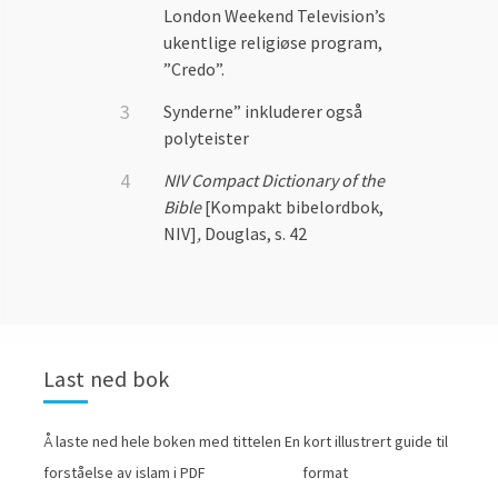
London Weekend Television’s
ukentlige religiøse program,
”Credo”.
Synderne” inkluderer også
polyteister
NIV Compact Dictionary of the
Bible
[Kompakt bibelordbok,
NIV]
,
Douglas, s. 42
Last ned bok
Å laste ned hele boken med tittelen En kort illustrert guide til
forståelse av islam i PDF format