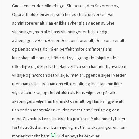
Gud alene er den Allmektige, Skaperen, den Suverene og
Opprettholderen av alt som finnes i hele universet. Han
administ-rerer alt. Han er ikke avhengig av noen av Sine
skapninger, men alle Hans skapninger er fullstendig
avhengige av Ham. Han er Den som hører alt, Den som ser alt
og Den som vet alt. På en perfekt måte omfatter Hans
kunnskap alt som er, både det synlige og det skjulte, det
offentlige og det private. Han vet hva som har hendt, hva som
vil skje og hvordan det vil skje. Intet anliggende skjer i verden
uten Hans vilje. Hva Han enn vil, det blir, og hva Han enn ikke
vil, det blir ikke, og det vil aldri bli. Hans vilje overgår alle
skapningers vilje. Han har makt over alt, og Han kan gjøre alt.
Han er den mest Nåderike, den mest Barmhjertige og den
mest Gavmilde. I en uttalelse fra profeten Mohammad , blir vi
fortalt at Gud er mer barmhjertig mot Sine skapninger enn en
1
mor er mot sitt barn.
Gud er høyt hevet over