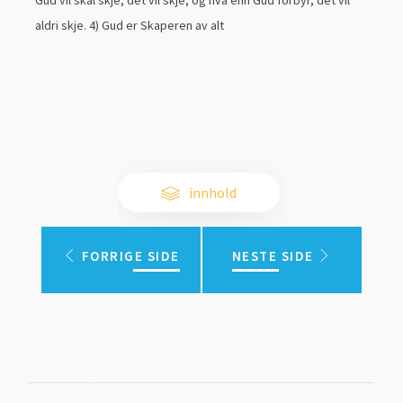
Gud vil skal skje, det vil skje, og hva enn Gud forbyr, det vil
aldri skje. 4) Gud er Skaperen av alt
innhold
FORRIGE SIDE
NESTE SIDE