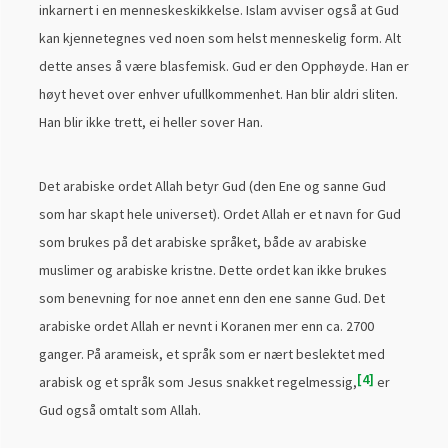
inkarnert i en menneskeskikkelse. Islam avviser også at Gud
kan kjennetegnes ved noen som helst menneskelig form. Alt
dette anses å være blasfemisk. Gud er den Opphøyde. Han er
høyt hevet over enhver ufullkommenhet. Han blir aldri sliten.
Han blir ikke trett, ei heller sover Han.
Det arabiske ordet Allah betyr Gud (den Ene og sanne Gud
som har skapt hele universet). Ordet Allah er et navn for Gud
som brukes på det arabiske språket, både av arabiske
muslimer og arabiske kristne. Dette ordet kan ikke brukes
som benevning for noe annet enn den ene sanne Gud. Det
arabiske ordet Allah er nevnt i Koranen mer enn ca. 2700
ganger. På arameisk, et språk som er nært beslektet med
4
arabisk og et språk som Jesus snakket regelmessig,
er
Gud også omtalt som Allah.