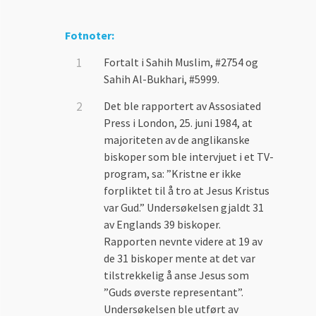
Fotnoter:
Fortalt i Sahih Muslim, #2754 og
Sahih Al-Bukhari, #5999.
Det ble rapportert av Assosiated
Press i London, 25. juni 1984, at
majoriteten av de anglikanske
biskoper som ble intervjuet i et TV-
program, sa: ”Kristne er ikke
forpliktet til å tro at Jesus Kristus
var Gud.” Undersøkelsen gjaldt 31
av Englands 39 biskoper.
Rapporten nevnte videre at 19 av
de 31 biskoper mente at det var
tilstrekkelig å anse Jesus som
”Guds øverste representant”.
Undersøkelsen ble utført av