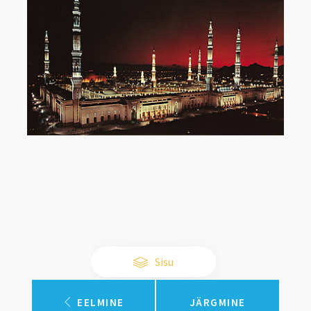
Sisu
EELMINE
JÄRGMINE