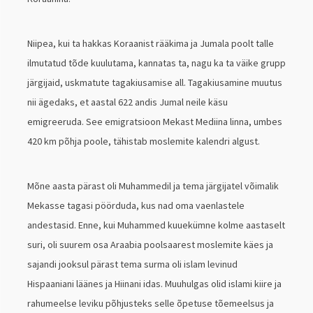
Niipea, kui ta hakkas Koraanist rääkima ja Jumala poolt talle
ilmutatud tõde kuulutama, kannatas ta, nagu ka ta väike grupp
järgijaid, uskmatute tagakiusamise all. Tagakiusamine muutus
nii ägedaks, et aastal 622 andis Jumal neile käsu
emigreeruda. See emigratsioon Mekast Mediina linna, umbes
420 km põhja poole, tähistab moslemite kalendri algust.
Mõne aasta pärast oli Muhammedil ja tema järgijatel võimalik
Mekasse tagasi pöörduda, kus nad oma vaenlastele
andestasid. Enne, kui Muhammed kuuekümne kolme aastaselt
suri, oli suurem osa Araabia poolsaarest moslemite käes ja
sajandi jooksul pärast tema surma oli islam levinud
Hispaaniani läänes ja Hiinani idas. Muuhulgas olid islami kiire ja
rahumeelse leviku põhjusteks selle õpetuse tõemeelsus ja