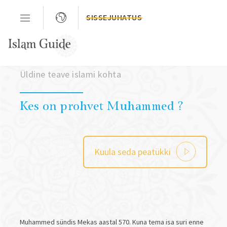
SISSEJUHATUS
Peatükk 03
Üldine teave islami kohta
Kes on prohvet Muhammed ?
Kuula seda peatükki
Muhammed sündis Mekas aastal 570. Kuna tema isa suri enne