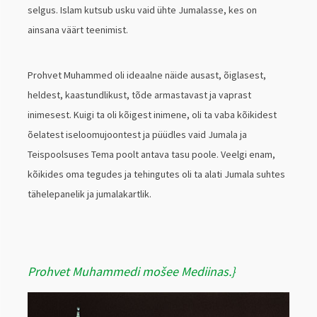
selgus. Islam kutsub usku vaid ühte Jumalasse, kes on
ainsana väärt teenimist.
Prohvet Muhammed oli ideaalne näide ausast, õiglasest,
heldest, kaastundlikust, tõde armastavast ja vaprast
inimesest. Kuigi ta oli kõigest inimene, oli ta vaba kõikidest
õelatest iseloomujoontest ja püüdles vaid Jumala ja
Teispoolsuses Tema poolt antava tasu poole. Veelgi enam,
kõikides oma tegudes ja tehingutes oli ta alati Jumala suhtes
tähelepanelik ja jumalakartlik.
Prohvet Muhammedi mošee Mediinas.}