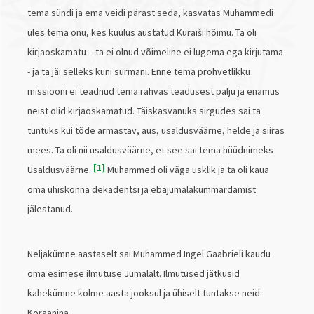
tema sündi ja ema veidi pärast seda, kasvatas Muhammedi
üles tema onu, kes kuulus austatud Kuraiši hõimu. Ta oli
kirjaoskamatu – ta ei olnud võimeline ei lugema ega kirjutama
- ja ta jäi selleks kuni surmani. Enne tema prohvetlikku
missiooni ei teadnud tema rahvas teadusest palju ja enamus
neist olid kirjaoskamatud. Täiskasvanuks sirgudes sai ta
tuntuks kui tõde armastav, aus, usaldusväärne, helde ja siiras
mees. Ta oli nii usaldusväärne, et see sai tema hüüdnimeks
1
Usaldusväärne.
Muhammed oli väga usklik ja ta oli kaua
oma ühiskonna dekadentsi ja ebajumalakummardamist
jälestanud.
Neljakümne aastaselt sai Muhammed Ingel Gaabrieli kaudu
oma esimese ilmutuse Jumalalt. Ilmutused jätkusid
kahekümne kolme aasta jooksul ja ühiselt tuntakse neid
Koraanina.