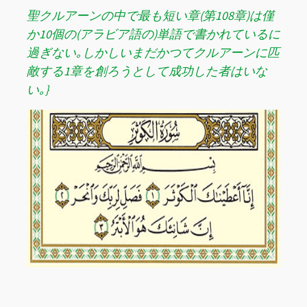
聖クルアーンの中で最も短い章(第108章)は僅
か10個の(アラビア語の)単語で書かれているに
過ぎない｡しかしいまだかつてクルアーンに匹
敵する1章を創ろうとして成功した者はいな
い｡}