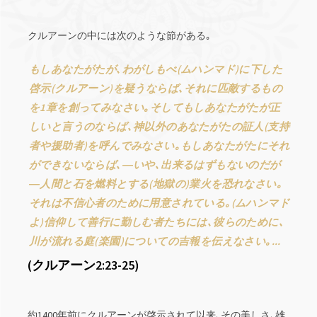
クルアーンの中には次のような節がある｡
もしあなたがたが､わがしもべ(ムハンマド)に下した
啓示(クルアーン)を疑うならば､それに匹敵するもの
を1章を創ってみなさい｡そしてもしあなたがたが正
しいと言うのならば､神以外のあなたがたの証人(支持
者や援助者)を呼んでみなさい｡もしあなたがたにそれ
ができないならば､―いや､出来るはずもないのだが
―人間と石を燃料とする(地獄の)業火を恐れなさい｡
それは不信心者のために用意されている｡(ムハンマド
よ)信仰して善行に勤しむ者たちには､彼らのために､
川が流れる庭(楽園)についての吉報を伝えなさい｡...
(クルアーン2:23-25)
約1400年前にクルアーンが啓示されて以来､その美しさ､雄