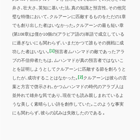
弁さ､壮大さ､英知に基いた法､真の知識と預言性､その他完
璧な特徴において､クルアーンに匹敵するものをただの1章
でも創り出した者はいなかった｡クルアーンの最も短い章
(第108章)は僅か10個の(アラビア語の)単語で成立している
に過ぎないにも関わらず､いまだかつて誰もその挑戦に成
1
功した者はいない｡
預言者ムハンマドの敵であったアラ
ブの不信仰者たちは､ムハンマドが真の預言者ではないこ
とを証明しようとしてクルアーンに匹敵する節を創ろうと
2
したが､成功することはなかった｡
クルアーンは彼らの言
葉と方言で啓示され､かつムハンマドの時代のアラブ人は
並外れて雄弁な民であり､現在でも読み親しまれているよ
うな美しく素晴らしい詩を創作していた｡このような事実
にも関わらず､彼らの試みは失敗したのである ｡