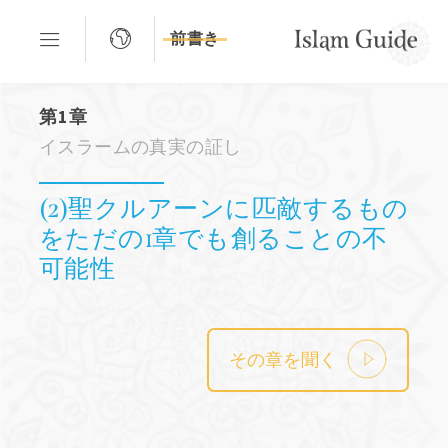
前書き
第1章
イスラームの真実の証し
(2)聖クルアーンに匹敵するもの
をただの1章でも創ることの不
可能性
その章を聞く